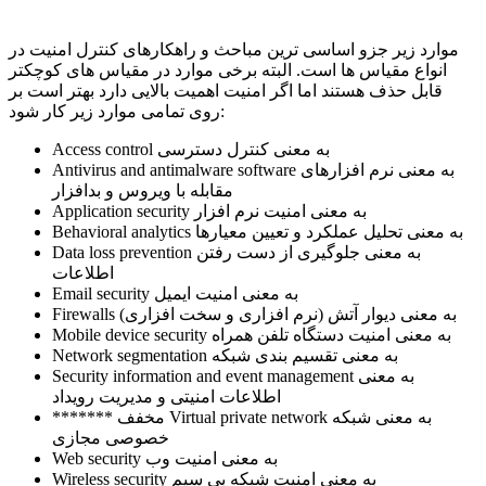
موارد زیر جزو اساسی ترین مباحث و راهکارهای کنترل امنیت در
انواع مقیاس ها است. البته برخی موارد در مقیاس های کوچکتر
قابل حذف هستند اما اگر امنیت اهمیت بالایی دارد بهتر است بر
روی تمامی موارد زیر کار شود:
Access control به معنی کنترل دسترسی
Antivirus and antimalware software به معنی نرم افزارهای
مقابله با ویروس و بدافزار
Application security به معنی امنیت نرم افزار
Behavioral analytics به معنی تحلیل عملکرد و تعیین معیارها
Data loss prevention به معنی جلوگیری از دست رفتن
اطلاعات
Email security به معنی امنیت ایمیل
Firewalls به معنی دیوار آتش (نرم افزاری و سخت افزاری)
Mobile device security به معنی امنیت دستگاه تلفن همراه
Network segmentation به معنی تقسیم بندی شبکه
Security information and event management به معنی
اطلاعات امنیتی و مدیریت رویداد
******* مخفف Virtual private network به معنی شبکه
خصوصی مجازی
Web security به معنی امنیت وب
Wireless security به معنی امنیت شبکه بی سیم