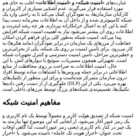
عبارت‌های
«امنیت شبکه» و «امنیت اطلاعات»
اغلب به جای هم
مورد استفاده قرار می‌گیرند. عدم آشنایی بسیاری از کاربران و
کارکنان سازمان‌ها، به نفوذگران کمک می‌کند تا به راحتی وارد یک
شبکه کامپیوتری شده و از داخل آن به اطلاعات محرمانه دست پیدا
کنند یا این که به اعمال خرابکارانه بپردازند. هر چه رشد اینترنت و
اطلاعات روی آن بیشتر می‌شود نیاز به اهمیت امنیت شبکه افزایش
پیدا می‌کند. امنیت شبکه به‌طور کلی برای فراهم کردن امکان
حفاظت از مرزهای یک سازمان در برابر نفوذگران (مانند هکرها) به
کار می‌رود. برای تأمین امنیت بر روی یک شبکه، یکی از بحرانی‌ترین
و خطیرترین مراحل، تأمین امنیت دسترسی و کنترل تجهیزات شبکه
است. تجهیزاتی همچون مسیریاب، سوئیچ یا دیوارهای آتش. با این
حال، امنیت اطلاعات به صراحت بر روی محافظت از منابع
اطلاعاتی در برابر حمله ویروس‌ها یا اشتباهات ساده توسط افراد
درون سازمان متمرکز شده‌است و برای این منظور از تکنیک‌های
جلوگیری از از دست رفتن داده‌ها (DLP) بهره می‌برد. یکی از این
تکنیک‌ها، تقسیم‌بندی شبکه‌های بزرگ توسط مرزهای داخلی است.
مفاهیم امنیت شبکه
امنیت شبکه از تصدیق هویّت کاربر و معمولاً توسط یک نام کاربری و
یک رمز عبور آغاز می‌شود. از آنجایی که این موضوع تنها نیازمند به
یک چیز در کنار نام کاربری (یعنی رمز عبور) است، لذا گاهی اوقات
تحت عنوان «احراز هویت تک عامله» نامیده می‌شود. با «احراز