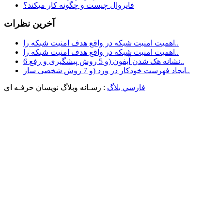
فایروال چیست و چگونه کار میکند؟
آخرين نظرات
اهمیت امنیت شبکه در واقع هدف امنیت شبکه را..
اهمیت امنیت شبکه در واقع هدف امنیت شبکه را..
6 نشانه هک شدن آیفون (و 5 روش پیشگیری و رفع..
ایجاد فهرست خودکار در ورد (و 7 روش شخصی ساز..
فارسي بلاگ
: رسـانه وبلاگ نويسان حرفـه اي