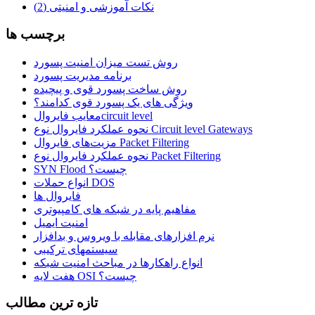
نکات آموزشی و امنیتی
(2)
برچسب ها
روش تست میزان امنیت پسورد
برنامه مدیریت پسورد
روش ساخت پسورد قوی و پیچیده
ویژگی های یک پسورد قوی کدامند؟
معایب فایروال‌circuit level
نحوه عملکرد فایروال نوع Circuit level Gateways
مزیت‌های فایروال Packet Filtering
نحوه عملکرد فایروال نوع Packet Filtering
SYN Flood چیست؟
انواع حملات DOS
فایروال ها
مفاهیم پایه در شبکه های کامپیوتری
امنیت ایمیل
نرم افزارهای مقابله با ویروس و بدافزار
سیستمهای ترکیبی
انواع راهکارها در مباحث امنیت شبکه
هفت لایه OSI چیست؟
تازه ترين مطالب