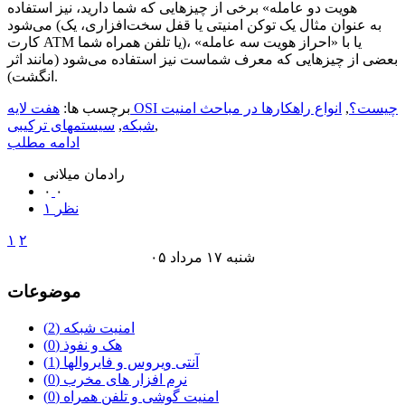
هویت دو عامله» برخی از چیزهایی که شما دارید، نیز استفاده
می‌شود (به عنوان مثال یک توکن امنیتی یا قفل سخت‌افزاری، یک
کارت ATM یا تلفن همراه شما)، یا با «احراز هویت سه عامله»
بعضی از چیزهایی که معرف شماست نیز استفاده می‌شود (مانند اثر
انگشت).
هفت لایه OSI چیست؟
,
انواع راهکارها در مباحث امنیت
برچسب ها:
,
شبکه
,
سیستمهای ترکیبی
ادامه مطلب
رادمان میلانی
۰
۰
۱ نظر
۱
۲
شنبه ۱۷ مرداد ۰۵
موضوعات
امنیت شبکه
(2)
هک و نفوذ
(0)
آنتی ویروس و فایروالها
(1)
نرم افزار های مخرب
(0)
امنیت گوشی و تلفن همراه
(0)