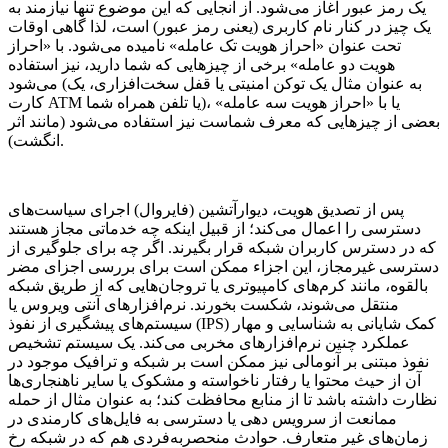
یک رمز عبور آغاز می‌شود. از آنجایی که این موضوع تنها نیازمند به
یک چیز در کنار نام کاربری (یعنی رمز عبور) است، لذا گاهی اوقات
تحت عنوان «احراز هویت تک عامله» نامیده می‌شود. با «احراز
هویت دو عامله» برخی از چیزهایی که شما دارید، نیز استفاده
می‌شود (به عنوان مثال یک توکن امنیتی یا قفل سخت‌افزاری، یک
کارت ATM یا تلفن همراه شما)، یا با «احراز هویت سه عامله»
بعضی از چیزهایی که معرف شماست نیز استفاده می‌شود (مانند اثر
انگشت).
پس از تصدیق هویت، دیوارآتشین (فایروال) اجرای سیاست‌های
دسترسی را اعمال می‌کند؛ از قبیل اینکه چه خدماتی مجاز هستند
که در دسترس کاربران شبکه قرار بگیرند. اگر چه برای جلوگیری از
دسترسی غیرمجاز، این اجزاء ممکن است برای بررسی اجزای مضر
بالقوه، مانند کرم‌های کامپیوتری یا تروجان‌هایی که از طریق شبکه
منتقل می‌شوند، شکست بخورند. نرم‌افزارهای آنتی ویروس یا
سیستم‌های پیشگیری از نفوذ (IPS) کمک شایانی به شناسایی و مهار
عملکرد چنین نرم‌افزارهای مخربی می‌کند. یک سیستم تشخیص
نفوذ مبتنی بر آنومالی نیز ممکن است بر شبکه و ترافیک موجود در
آن از حیث محتوا یا رفتار ناخواسته و مشکوک یا سایر ناهنجاری‌ها
نظارت داشته باشد تا از منابع محافظت کند؛ به عنوان مثال از حمله
ممانعت از سرویس دهی یا دسترسی به فایل‌های کارمندی در
زمان‌های غیر متعارف. حوادث منحصربه‌فردی هم که در شبکه رخ