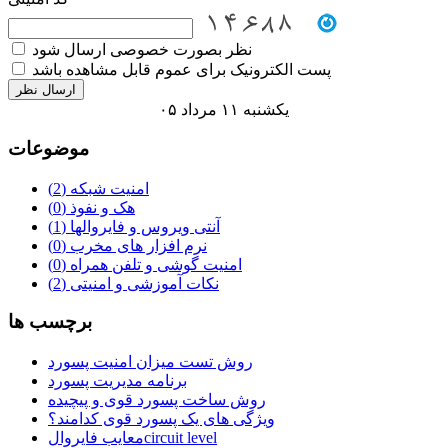
نظر بصورت خصوصی ارسال شود
پست الکترونیک برای عموم قابل مشاهده باشد
یکشنبه ۱۱ مرداد ۰۵
موضوعات
امنیت شبکه
(2)
هک و نفوذ
(0)
آنتی ویروس و فایروالها
(1)
نرم افزار های مخرب
(0)
امنیت گوشی و تلفن همراه
(0)
نکات آموزشی و امنیتی
(2)
برچسب ها
روش تست میزان امنیت پسورد
برنامه مدیریت پسورد
روش ساخت پسورد قوی و پیچیده
ویژگی های یک پسورد قوی کدامند؟
معایب فایروال‌circuit level