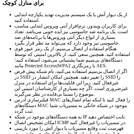
برای منازل کوچک
از یک دیوار آتش یا یک سیستم مدیریت تهدید یکپارچه ابتدایی
استفاده کنید.
برای کاربران ویندوز، نرم‌افزار آنتی ویروس ابتدایی مناسب
است. یک برنامه ضد جاسوسی نیز ایده خوبی می‌باشد. تعداد
بسیاری از انواع دیگر آنتی ویروس‌ها یا برنامه‌های ضد
جاسوسی نیز وجود دارد که می‌تواند مد نظر قرار بگیرد.
هنگام استفاده از اتصال بی‌سیم، از یک رمز عبور قوی
استفاده کنید. همچنین سعی کنید، از بالاترین امنیتی که توسط
دستگاه‌های بی‌سیم شما پشتیبانی می‌شود، استفاده کنید؛
مانند Protected Access|WPA2 با رمزنگاری AES.
اگر از اتصال بی‌سیم استفاده می‌کنید، نام شبکه پیش فرض
در SSID را تغییر دهید. همچنین امکان انتشار در SSID را
غیرفعال کنید. زیرا این قابلیت‌ها برای استفاده در منزل
غیرضروری است. اگر چه بسیاری از کارشناسان امنیتی این
موضوع را نسبتاً بی‌فایده در نظر می‌گیرند.
فیلترسازی آدرس MAC را فعال کنید تا اینکه تمام اتصال‌های
دستگاه‌های MAC موجود در شبکه خانگی به مسیریاب شما
ثبت گردد.
به همه دستگاه‌های موجود در شبکه IP ثابت اختصاص دهید.
امکان تشخیص اتصال ICMP در مسیریاب را غیرفعال کنید.
فهرست ثبت وقایع مسیریاب یا دیوار آتش را مورد بازبینی
قرار دهید تا بتوانید اتصال‌ها و ترافیک‌های غیرعادی روی