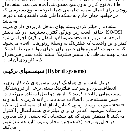
نوع کار را بدون هیچ محدودیتی انجام می‌دهد. استفاده از ACLها
روشی برای اعمال سیاست امنیتی شما با توجه به نوع دسترسی که
می‌خواهید جهان خارج به شبکه داخلی شما داشته باشد و غیره،
می‌باشد.
استفاده از فیلتر کردن بسته بجای مدخل کاربردی دارای هزینه
اضافی است زیرا ویژگی کنترل دسترسی در لایه پایینتر ISO/OSI
اجرا می‌شود. (عموماً لایه انتقال یا لایه session). با توجه به سربار
کمتر و این واقعیت که فیلترینگ به وسیلهٔ روتورهایی انجام می‌شوند
که به صورت کامپیوترهای خاص برای اجرای موارد مرتبط با شبکه
بندی، بهینه شده‌اند، یک مسیر فیلترینگ بسته اغلب بسیار سریعتر از
لایه کاربردی آن است.
سیستمهای ترکیبی (Hybrid systems)
در یک تلاش برای هماهنگ کردن مسیرهای لایه کاربردی با
انعطاف‌پذیری و سرعت فیلترینگ بسته، برخی از فروشندگان
سیستم‌هایی را ایجاد کردند که از هر دو اصل استفاده می‌کنند. در
چنین سیستم‌هایی، اتصالات جدید باید در لایه کاربردی تأیید و به
تصویب برسند. زمانی که این اتفاق افتاد، بقیه اتصال به لایه session
فرستاده می‌شود، که در آن برای فیلترهای بسته اتصال را کنترل
می‌کنند تا مطمئن شوند که تنها بسته‌هایی که بخشی از یک محاوره
در حال پیشرفت (که همچنین مجاز و مورد تأیید هستند) عبور
می‌کنند.