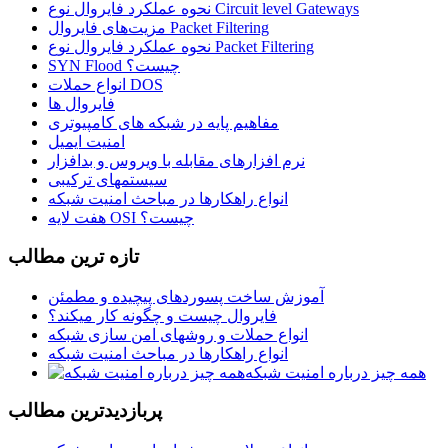
نحوه عملکرد فایروال نوع Circuit level Gateways
مزیت‌های فایروال Packet Filtering
نحوه عملکرد فایروال نوع Packet Filtering
SYN Flood چیست؟
انواع حملات DOS
فایروال ها
مفاهیم پایه در شبکه های کامپیوتری
امنیت ایمیل
نرم افزارهای مقابله با ویروس و بدافزار
سیستمهای ترکیبی
انواع راهکارها در مباحث امنیت شبکه
هفت لایه OSI چیست؟
تازه ترين مطالب
آموزش ساخت پسوردهای پیچیده و مطمئن
فایروال چیست و چگونه کار میکند؟
انواع حملات و روشهای امن سازی شبکه
انواع راهکارها در مباحث امنیت شبکه
همه چیز درباره امنیت شبکه
پربازديدترين مطالب