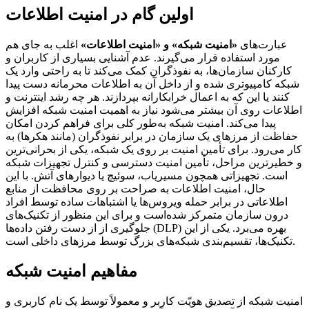
اولین گام در امنیت اطلاعات
عبارت‌های
«امنیت شبکه» و «امنیت اطلاعات»
اغلب به جای هم
مورد استفاده قرار می‌گیرند. عدم آشنایی بسیاری از کاربران و
کارکنان سازمان‌ها، به نفوذگران کمک می‌کند تا به راحتی وارد یک
شبکه کامپیوتری شده و از داخل آن به اطلاعات محرمانه دست پیدا
کنند یا این که به اعمال خرابکارانه بپردازند. هر چه رشد اینترنت و
اطلاعات روی آن بیشتر می‌شود نیاز به اهمیت امنیت شبکه افزایش
پیدا می‌کند. امنیت شبکه به‌طور کلی برای فراهم کردن امکان
حفاظت از مرزهای یک سازمان در برابر نفوذگران (مانند هکرها) به
کار می‌رود. برای تأمین امنیت بر روی یک شبکه، یکی از بحرانی‌ترین
و خطیرترین مراحل، تأمین امنیت دسترسی و کنترل تجهیزات شبکه
است. تجهیزاتی همچون مسیریاب، سوئیچ یا دیوارهای آتش. با این
حال، امنیت اطلاعات به صراحت بر روی محافظت از منابع
اطلاعاتی در برابر حمله ویروس‌ها یا اشتباهات ساده توسط افراد
درون سازمان متمرکز شده‌است و برای این منظور از تکنیک‌های
جلوگیری از از دست رفتن داده‌ها (DLP) بهره می‌برد. یکی از این
تکنیک‌ها، تقسیم‌بندی شبکه‌های بزرگ توسط مرزهای داخلی است.
مفاهیم امنیت شبکه
امنیت شبکه از تصدیق هویّت کاربر و معمولاً توسط یک نام کاربری و